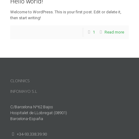
Hello world!
Welcome to WordPress. This is your first post. Edit or delete it,
then start writing!
1
Read more
CLONNICS
INFOMAYO S.L
C/Barcelona Nº62 Bajos
Hospitalet de LLobregat (08901)
Barcelona-España
+34-93.338.39.90